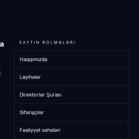
a
SAYTIN BÖLMƏLƏRI
Haqqımızda
i
t
Layihələr
Direktorlar Şurası
Sifarişçilər
Fəaliyyət sahələri