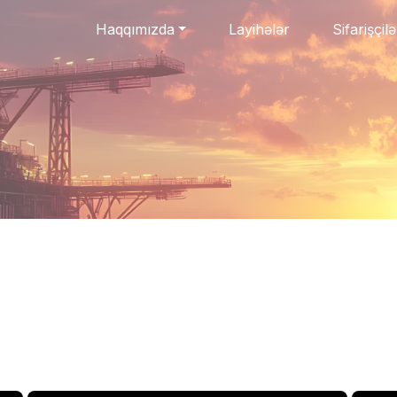
Haqqımızda
Layihələr
Sifarişçilə