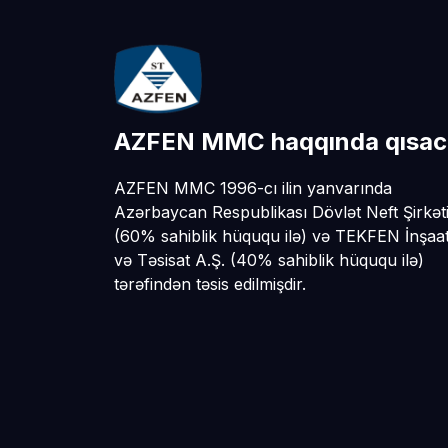
AZFEN MMC haqqında qısac
AZFEN MMC 1996-cı ilin yanvarında
Azərbaycan Respublikası Dövlət Neft Şirkət
(60% sahiblik hüququ ilə) və TEKFEN İnşaa
və Təsisat A.Ş. (40% sahiblik hüququ ilə)
tərəfindən təsis edilmişdir.