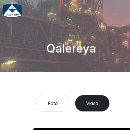
Qalereya
Foto
Video