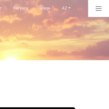
r
Karyera
Əlaqə
AZ