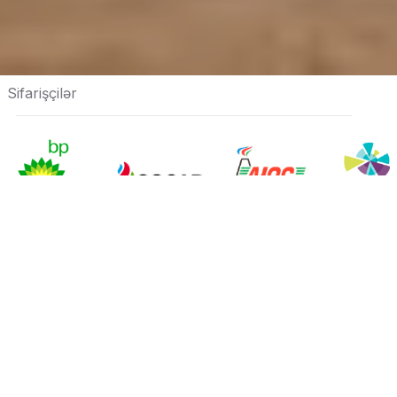
Sifarişçilər
Servislər
Fəaliyyət sahələri