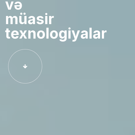
və
müasir
texnologiyalar