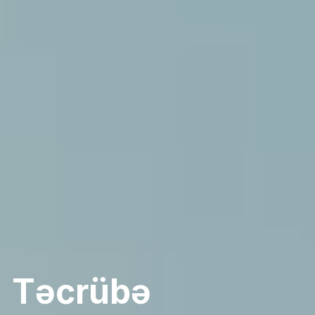
Təcrübə