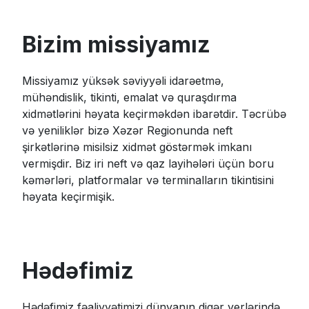
Bizim missiyamız
Missiyamız yüksək səviyyəli idarəetmə,
mühəndislik, tikinti, emalat və quraşdırma
xidmətlərini həyata keçirməkdən ibarətdir. Təcrübə
və yeniliklər bizə Xəzər Regionunda neft
şirkətlərinə misilsiz xidmət göstərmək imkanı
vermişdir. Biz iri neft və qaz layihələri üçün boru
kəmərləri, platformalar və terminalların tikintisini
həyata keçirmişik.
Hədəfimiz
Hədəfimiz fəaliyyətimizi dünyanın digər yerlərində