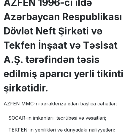
AZFEN 1996-cı ildə
Azərbaycan Respublikası
Dövlət Neft Şirkəti və
Tekfen İnşaat və Təsisat
A.Ş. tərəfindən təsis
edilmiş aparıcı yerli tikinti
şirkətidir.
AZFEN MMC-ni xarakterizə edən başlıca cəhətlər:
SOCAR-ın imkanları, təcrübəsi və vəsaitləri;
TEKFEN-in yenilikləri və dünyadakı nailiyyətləri;