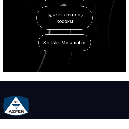
İşgüzar davranış
kodeksi
Statistik Məlumatlar
AZFEN MMC haqqında qısaca