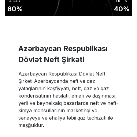
SOCAR
TEKFEN
60%
40%
Azərbaycan Respublikası
Dövlət Neft Şirkəti
Azərbaycan Respublikası Dövlət Neft
Şirkəti Azərbaycanda neft və qaz
yataqlarının kəşfiyyatı, neft, qaz və qaz
kondensatının hasilatı, emalı və daşınması,
yerli və beynəlxalq bazarlarda neft və neft-
kimya məhsullarının marketinqi və
sənayeyə və əhaliyə təbii qaz təchizatı ilə
məşğuldur.