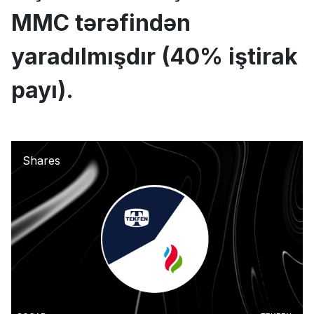
MMC tərəfindən
yaradılmışdır (40% iştirak
payı).
Shares