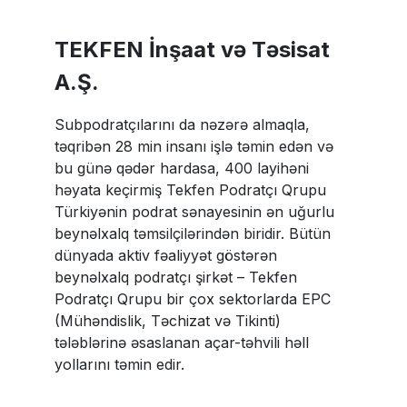
TEKFEN İnşaat və Təsisat
A.Ş.
Subpodratçılarını da nəzərə almaqla,
təqribən 28 min insanı işlə təmin edən və
bu günə qədər hardasa, 400 layihəni
həyata keçirmiş Tekfen Podratçı Qrupu
Türkiyənin podrat sənayesinin ən uğurlu
beynəlxalq təmsilçilərindən biridir. Bütün
dünyada aktiv fəaliyyət göstərən
beynəlxalq podratçı şirkət – Tekfen
Podratçı Qrupu bir çox sektorlarda EPC
(Mühəndislik, Təchizat və Tikinti)
tələblərinə əsaslanan açar-təhvili həll
yollarını təmin edir.