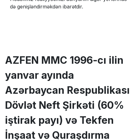
də genişləndirməkdən ibarətdir.
AZFEN MMC 1996-cı ilin
yanvar ayında
Azərbaycan Respublikası
Dövlət Neft Şirkəti (60%
iştirak payı) və Tekfen
İnşaat və Quraşdırma